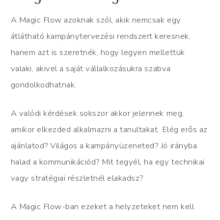
A Magic Flow azoknak szól, akik nemcsak egy
átlátható kampánytervezési rendszert keresnek,
hanem azt is szeretnék, hogy legyen mellettük
valaki, akivel a saját vállalkozásukra szabva
gondolkodhatnak.
A valódi kérdések sokszor akkor jelennek meg,
amikor elkezded alkalmazni a tanultakat. Elég erős az
ajánlatod? Világos a kampányüzeneted? Jó irányba
halad a kommunikációd? Mit tegyél, ha egy technikai
vagy stratégiai részletnél elakadsz?
A Magic Flow-ban ezeket a helyzeteket nem kell