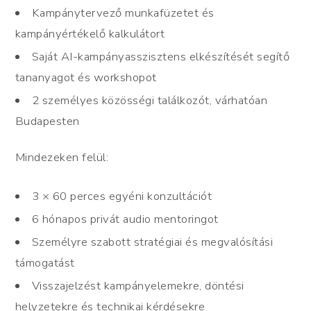
Kampánytervező munkafüzetet és
kampányértékelő kalkulátort
Saját AI-kampányasszisztens elkészítését segítő
tananyagot és workshopot
2 személyes közösségi találkozót, várhatóan
Budapesten
Mindezeken felül:
3 × 60 perces egyéni konzultációt
6 hónapos privát audio mentoringot
Személyre szabott stratégiai és megvalósítási
támogatást
Visszajelzést kampányelemekre, döntési
helyzetekre és technikai kérdésekre