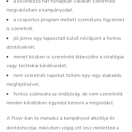
a következő hat hónapban valóban szeretnéd
megvalósítani a kampányodat;
a csoportos program mellett személyes figyelmet
is szeretnél;
jól jönne egy tapasztalt külső nézőpont a fontos
döntéseknél;
menet közben is szeretnéd átbeszélni a stratégiai
vagy technikai kérdéseidet;
nem szeretnél napokat tölteni egy-egy elakadás
megfejtésével;
fontos számodra az önállóság, de nem szeretnéd
minden kérdésben egyedül keresni a megoldást.
A Flow-ban te maradsz a kampányod alkotója és
döntéshozója, miközben végig ott lesz melletted a