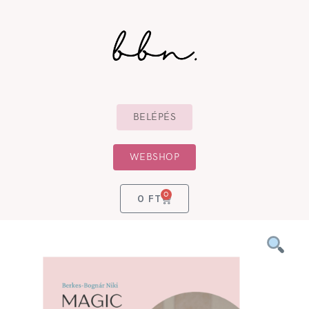
BELÉPÉS
WEBSHOP
0
0
FT