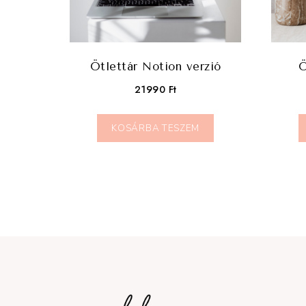
Ötlettár Notion verzió
Ö
21990
Ft
KOSÁRBA TESZEM