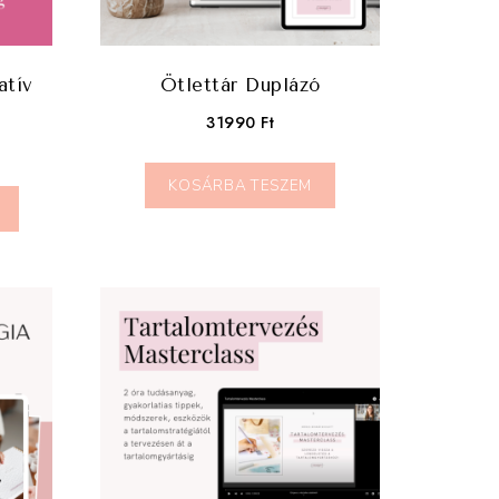
atív
Ötlettár Duplázó
31990
Ft
KOSÁRBA TESZEM