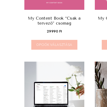
My Content Book “Csak a
My 
tervező” csomag
29990
Ft
OPCIÓK VÁLASZTÁSA