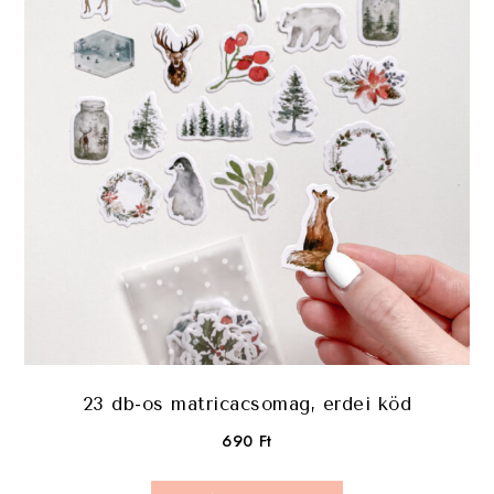
23 db-os matricacsomag, erdei köd
690
Ft